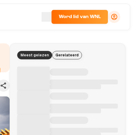
Word lid van WNL
Meest gelezen
Gerelateerd