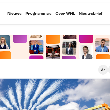
Nieuws
Programma's
Over WNL
Nieuwsbrief
Klein
Kopieer link
Standaard
Groot