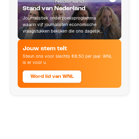
Stand van Nederland
Journalistiek onderzoeksprogramma
waarin vijf journalisten economische
vraagstukken bekijken die ons dagelijks
leven raken.
Jouw stem telt
Steun ons voor slechts €8,50 per jaar. WNL
is er voor u.
Word lid van WNL