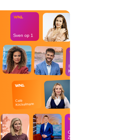
bureau
Sven op 1
In de
Kantine
Café
Kockelmann
Op
Zondag