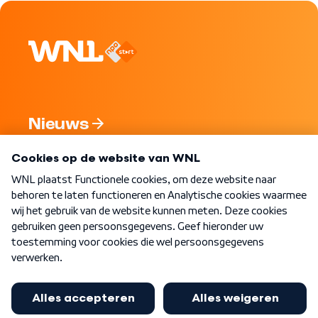
Nieuws
Programma's
Over WNL
Nieuwsbrief
Word Lid