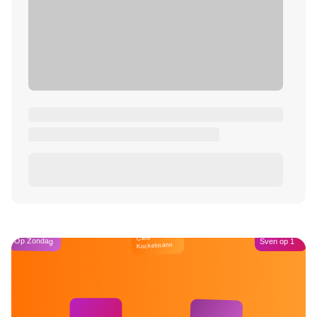
Café
Op Zondag
Sven op 1
Kockelmann