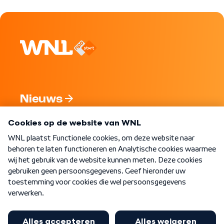
Nieuws
Programma's
Over WNL
Nieuwsbrief
Word Lid