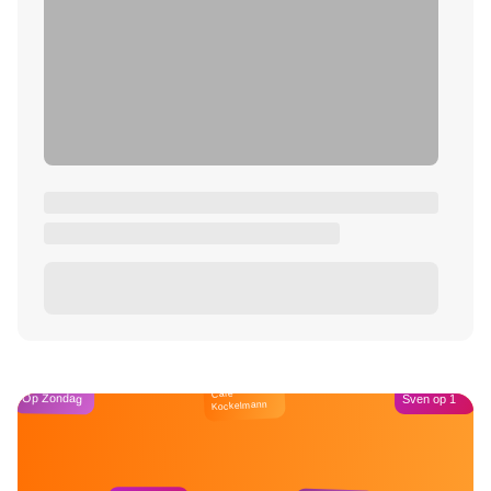
Café
Op Zondag
Sven op 1
Kockelmann