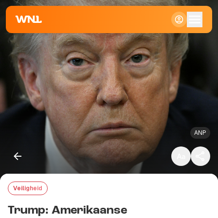
Klein
Standaard
Groot
ANP
Veiligheid
Kopieer link
Trump: Amerikaanse