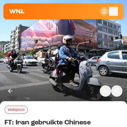
Klein
Standaard
Groot
Veiligheid
Kopieer link
FT: Iran gebruikte Chinese