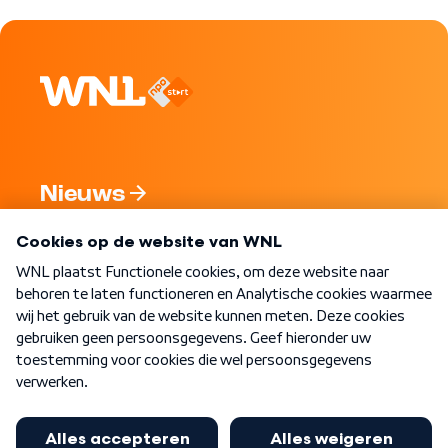
Nieuws
Programma's
Over WNL
Nieuwsbrief
Word Lid