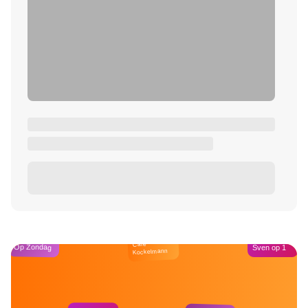
Café
Op Zondag
Sven op 1
Kockelmann