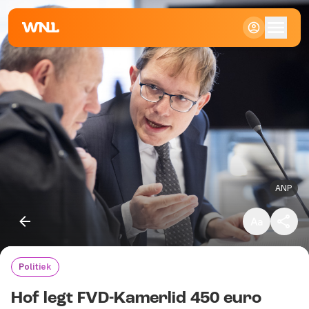
Klein
Standaard
Groot
ANP
Politiek
Kopieer link
Hof legt FVD-Kamerlid 450 euro