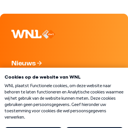
Nieuws
Programma's
Over WNL
Nieuwsbrief
Word Lid