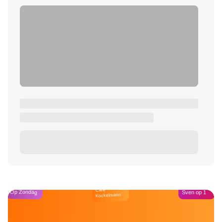
Café
Op Zondag
Sven op 1
Kockelmann