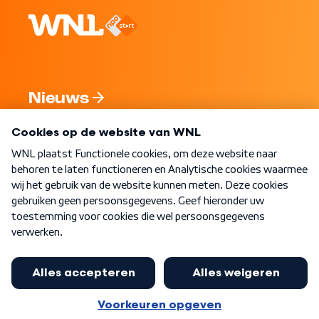
Nieuws
Programma's
Over WNL
Nieuwsbrief
Word Lid