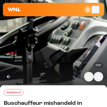
Klein
Standaard
Groot
ANP
Veiligheid
Kopieer link
Buschauffeur mishandeld in