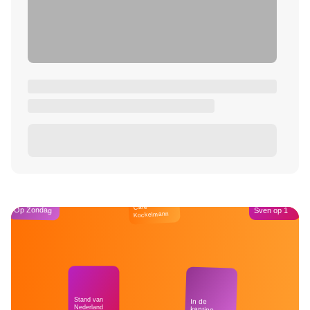
Café
Op Zondag
Sven op 1
Kockelmann
Stand van
In de
Nederland
kantine