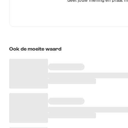
deel jouw mening en praat m
Ook de moeite waard