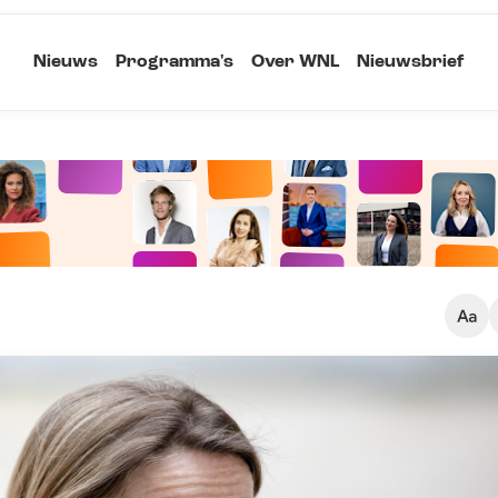
Nieuws
Programma's
Over WNL
Nieuwsbrief
Klein
Kopieer link
Standaard
Groot