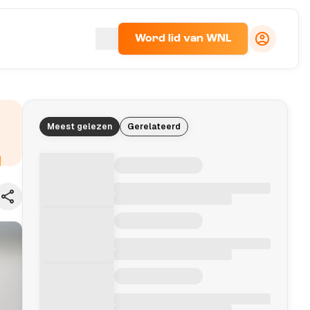
Word lid van WNL
Meest gelezen
Gerelateerd