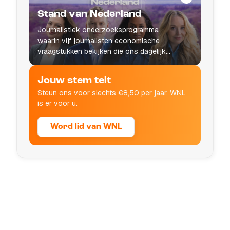
Stand van Nederland
Journalistiek onderzoeksprogramma
waarin vijf journalisten economische
vraagstukken bekijken die ons dagelijks
leven raken.
Jouw stem telt
Steun ons voor slechts €8,50 per jaar. WNL
is er voor u.
Word lid van WNL