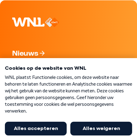
Nieuws
Programma's
Over WNL
Nieuwsbrief
Word Lid