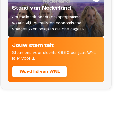
Stand van Nederland
Journalistiek onderzoeksprogramma
waarin vijf journalisten economische
vraagstukken bekijken die ons dagelijks
leven raken.
Jouw stem telt
Steun ons voor slechts €8,50 per jaar. WNL
is er voor u.
Word lid van WNL