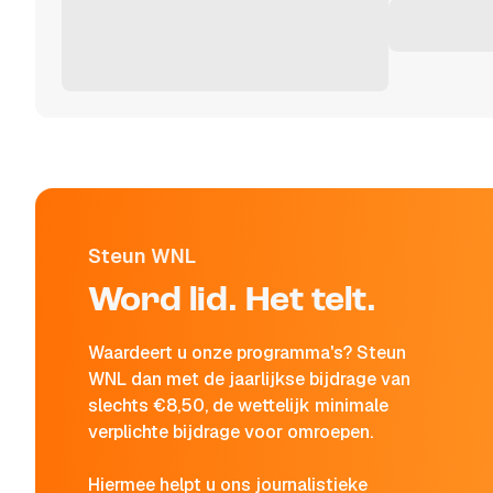
Steun WNL
Word lid. Het telt.
Waardeert u onze programma's? Steun
WNL dan met de jaarlijkse bijdrage van
slechts €8,50, de wettelijk minimale
verplichte bijdrage voor omroepen.
Hiermee helpt u ons journalistieke