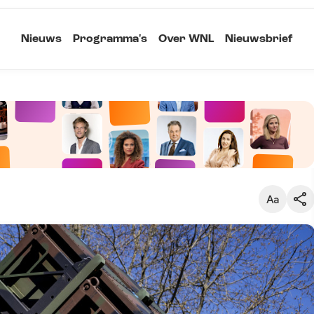
Nieuws
Programma's
Over WNL
Nieuwsbrief
Klein
Kopieer link
Standaard
Groot