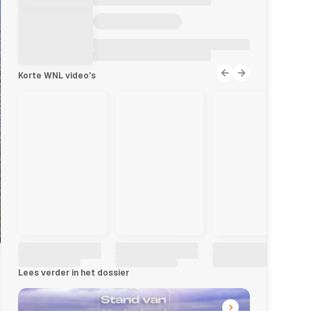
Korte WNL video's
Lees verder in het dossier
j