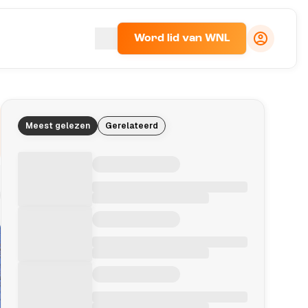
Word lid van WNL
Meest gelezen
Gerelateerd