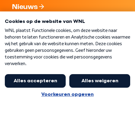
Nieuws
Programma's
Over WNL
Nieuwsbrief
Word Lid
Meer WNL voor jou
Eerste Kamer akkoord met begroting
van minister Sjoerdsma
Algemene voorwaarden
Cookie-instellingen
Privacy statement