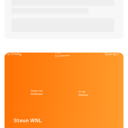
Café
Op Zondag
Sven op 1
Kockelmann
Stand van
In de
Nederland
kantine
Steun WNL