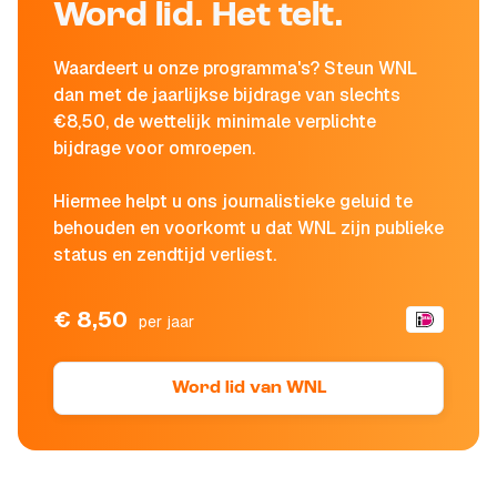
Word lid. Het telt.
Waardeert u onze programma's? Steun WNL
dan met de jaarlijkse bijdrage van slechts
€8,50, de wettelijk minimale verplichte
bijdrage voor omroepen.
Hiermee helpt u ons journalistieke geluid te
behouden en voorkomt u dat WNL zijn publieke
status en zendtijd verliest.
€ 8,50
per jaar
Word lid van WNL