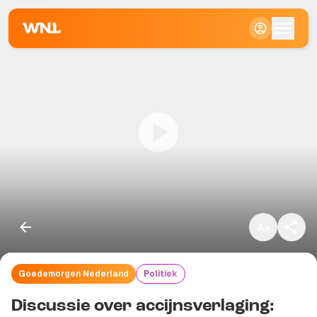
Klein
Standaard
Groot
Goedemorgen Nederland
Politiek
Kopieer link
Discussie over accijnsverlaging: