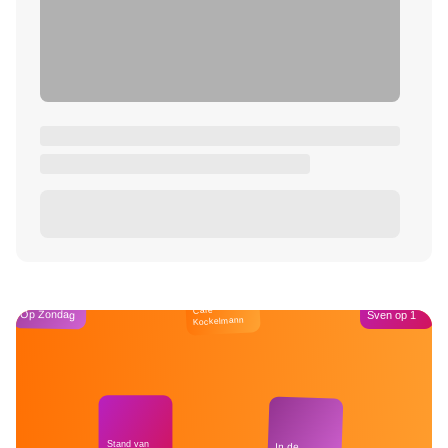
Café
Op Zondag
Sven op 1
Kockelmann
Stand van
In de