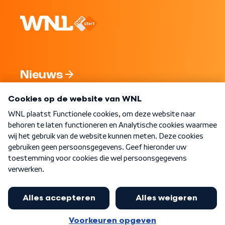
Nieuws
Programma's
Over WNL
Nieuwsbrief
Word Lid