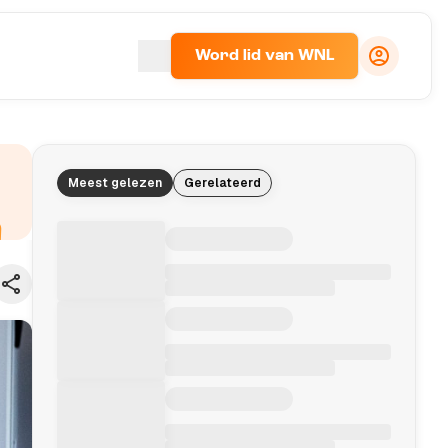
Word lid van WNL
Meest gelezen
Gerelateerd