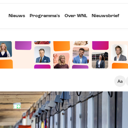
Nieuws
Programma's
Over WNL
Nieuwsbrief
Klein
Kopieer link
Standaard
Groot