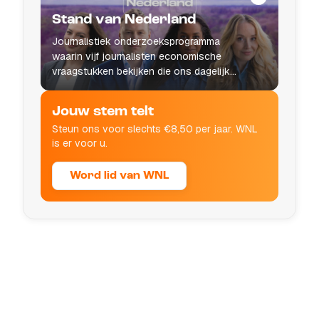
Stand van Nederland
Journalistiek onderzoeksprogramma
waarin vijf journalisten economische
vraagstukken bekijken die ons dagelijks
leven raken.
Jouw stem telt
Steun ons voor slechts €8,50 per jaar. WNL
is er voor u.
Word lid van WNL