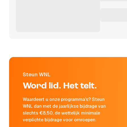
Steun WNL
Word lid. Het telt.
Waardeert u onze programma's? Steun
WNL dan met de jaarlijkse bijdrage van
slechts €8,50, de wettelijk minimale
verplichte bijdrage voor omroepen.