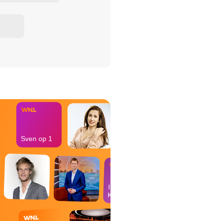
het Misdaad-
bureau
Sven op 1
In de
Kantine