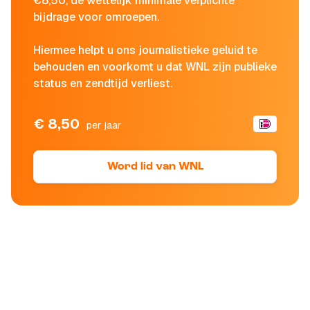
€8,50, de wettelijk minimale verplichte
bijdrage voor omroepen.
Hiermee helpt u ons journalistieke geluid te
behouden en voorkomt u dat WNL zijn publieke
status en zendtijd verliest.
€ 8,50
per jaar
Word lid van WNL