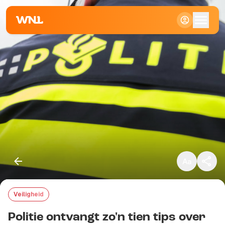
Klein
Standaard
Groot
Veiligheid
Kopieer link
Politie ontvangt zo'n tien tips over