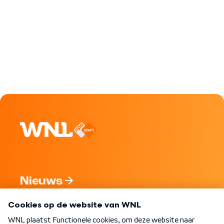
Nieuws
Programma's
Over WNL