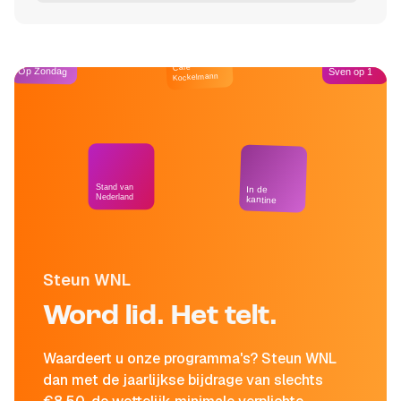
Café
Op Zondag
Sven op 1
Kockelmann
Stand van
In de
Nederland
kantine
Steun WNL
Word lid. Het telt.
Waardeert u onze programma's? Steun WNL
dan met de jaarlijkse bijdrage van slechts