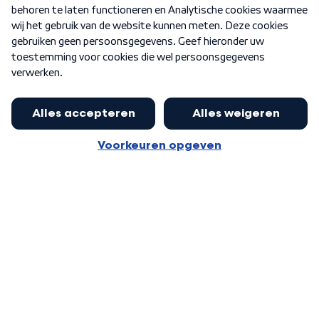
Nieuwsbrief
Word Lid
Meer WNL voor jou
Huishoudens met thuisbatterij,
slimme laadpaal of warmtepomp
Algemene voorwaarden
Cookie-instellingen
kunnen geld gaan verdienen: 'Kan
Privacy statement
op jaarbasis 500 euro opleveren'