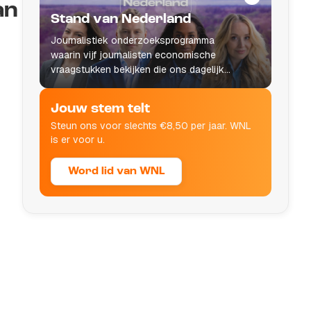
an
Stand van Nederland
Journalistiek onderzoeksprogramma
waarin vijf journalisten economische
vraagstukken bekijken die ons dagelijks
leven raken.
Jouw stem telt
Steun ons voor slechts €8,50 per jaar. WNL
is er voor u.
Word lid van WNL