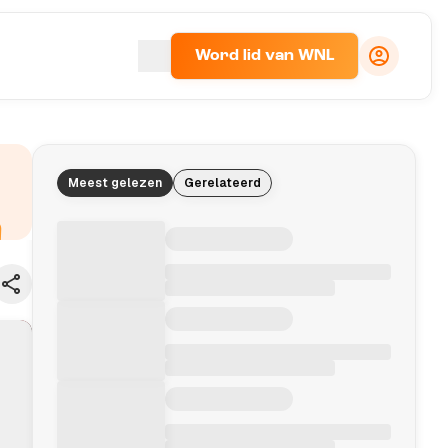
Word lid van WNL
Meest gelezen
Gerelateerd