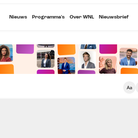
Nieuws
Programma's
Over WNL
Nieuwsbrief
Klein
Kopieer link
Standaard
Groot