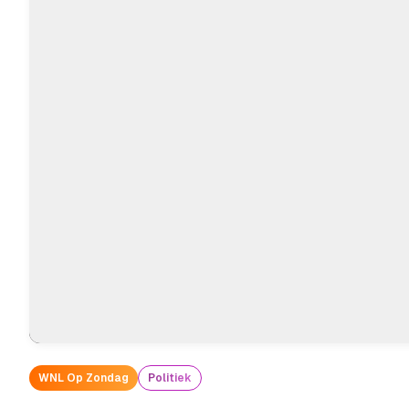
WNL Op Zondag
Politiek