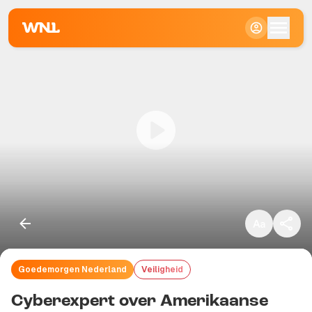
Klein
Standaard
Groot
Goedemorgen Nederland
Veiligheid
Kopieer link
Cyberexpert over Amerikaanse