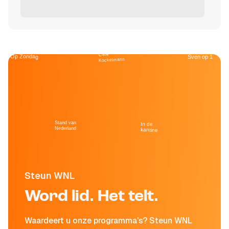
Café
Op Zondag
Sven op 1
Kockelmann
Stand van
In de
Nederland
kantine
Steun WNL
Word lid. Het telt.
Waardeert u onze programma's? Steun WNL