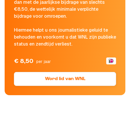
dan met de jaarlijkse bijdrage van slechts
€8,50, de wettelijk minimale verplichte
bijdrage voor omroepen.
Hiermee helpt u ons journalistieke geluid te
behouden en voorkomt u dat WNL zijn publieke
status en zendtijd verliest.
€ 8,50
per jaar
Word lid van WNL