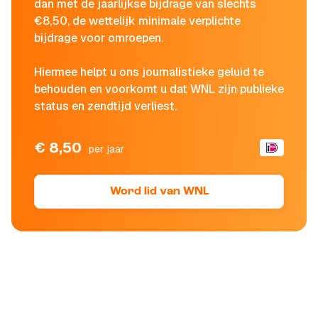
dan met de jaarlijkse bijdrage van slechts
€8,50, de wettelijk minimale verplichte
bijdrage voor omroepen.
Hiermee helpt u ons journalistieke geluid te
behouden en voorkomt u dat WNL zijn publieke
status en zendtijd verliest.
€ 8,50
per jaar
Word lid van WNL