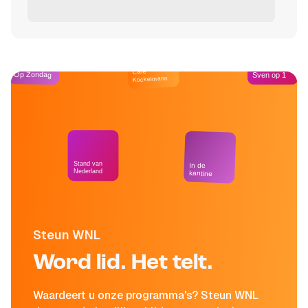
Café
Op Zondag
Sven op 1
Kockelmann
Stand van
In de
Nederland
kantine
Steun WNL
Word lid. Het telt.
Waardeert u onze programma's? Steun WNL