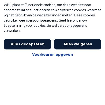
Over WNL
Nieuwsbrief
Word Lid
Meer WNL voor jou
Huishoudens met thuisbatterij,
slimme laadpaal of warmtepomp
Algemene voorwaarden
Cookie-instellingen
kunnen geld gaan verdienen: 'Kan
Privacy statement
op jaarbasis 500 euro opleveren'