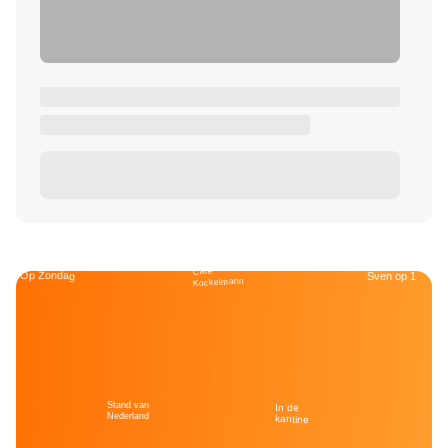
Café
Op Zondag
Sven op 1
Kockelmann
Stand van
In de
Nederland
kantine