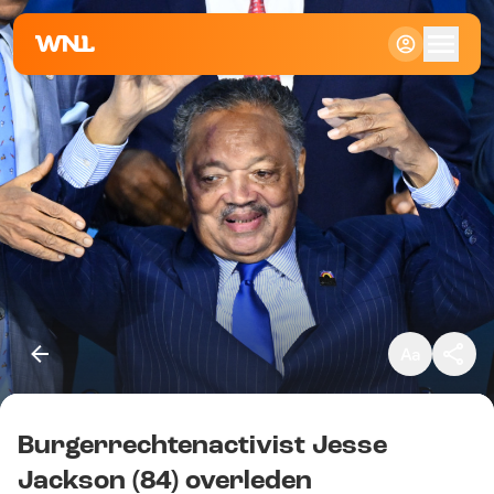
Klein
Standaard
Groot
Burgerrechtenactivist Jesse
Kopieer link
Jackson (84) overleden