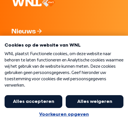
Nieuws
Programma's
Over WNL
Nieuwsbrief
Word Lid