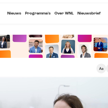
Nieuws
Programma's
Over WNL
Nieuwsbrief
Klein
Kopieer link
Standaard
Groot