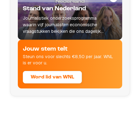
Stand van Nederland
Journalistiek onderzoeksprogramma
waarin vijf journalisten economische
vraagstukken bekijken die ons dagelijks
leven raken.
Jouw stem telt
Steun ons voor slechts €8,50 per jaar. WNL
is er voor u.
Word lid van WNL