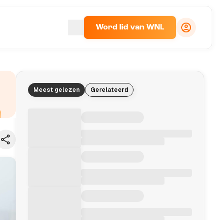
Word lid van WNL
Meest gelezen
Gerelateerd