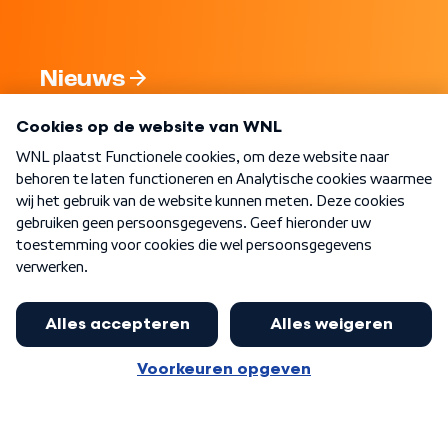
Nieuws
Programma's
Over WNL
Nieuwsbrief
Word Lid
Meer WNL voor jou