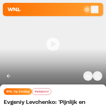
Klein
Standaard
Groot
WNL Op Zondag
Veiligheid
Kopieer link
Evgeniy Levchenko: 'Pijnlijk en