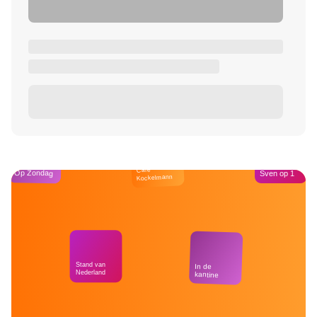
Café
Op Zondag
Sven op 1
Kockelmann
Stand van
In de
Nederland
kantine