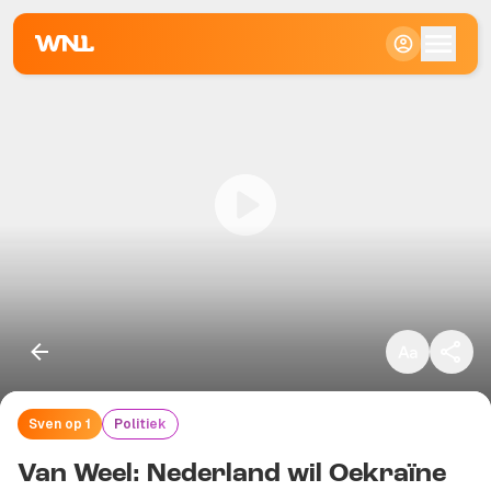
Klein
Standaard
Groot
Sven op 1
Politiek
Kopieer link
Van Weel: Nederland wil Oekraïne