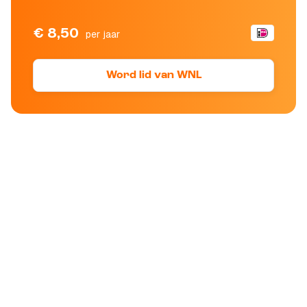
€ 8,50
per jaar
Word lid van WNL