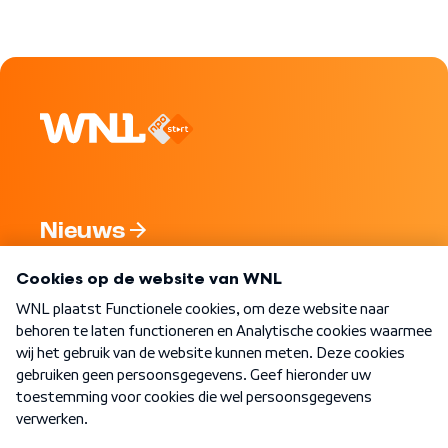
Nieuws
Programma's
Over WNL
Nieuwsbrief
Word Lid