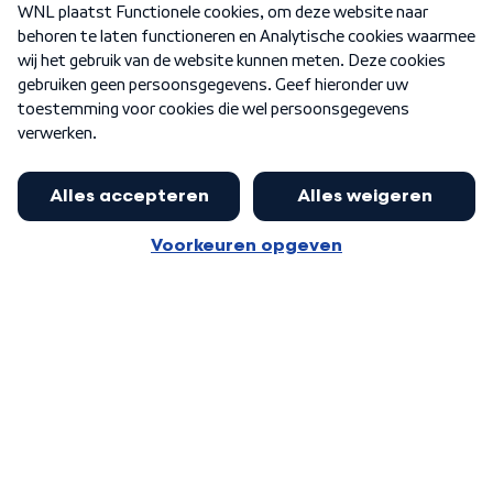
Nieuwsbrief
Word Lid
Meer WNL voor jou
Huishoudens met thuisbatterij,
slimme laadpaal of warmtepomp
Algemene voorwaarden
Cookie-instellingen
kunnen geld gaan verdienen: 'Kan
Privacy statement
op jaarbasis 500 euro opleveren'