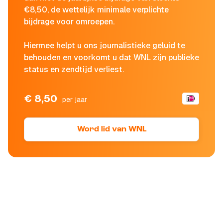
€8,50, de wettelijk minimale verplichte
bijdrage voor omroepen.
Hiermee helpt u ons journalistieke geluid te
behouden en voorkomt u dat WNL zijn publieke
status en zendtijd verliest.
€ 8,50
per jaar
Word lid van WNL