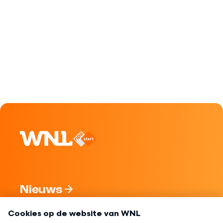
Nieuws
Programma's
Over WNL