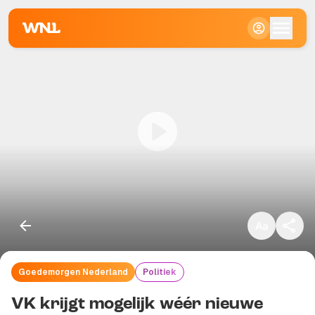
Klein
Standaard
Groot
Goedemorgen Nederland
Politiek
Kopieer link
VK krijgt mogelijk wéér nieuwe