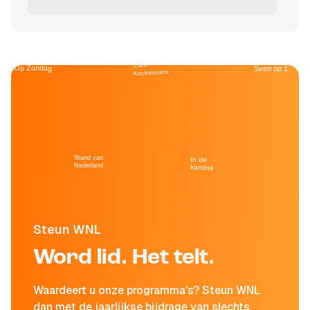
Café
Op Zondag
Sven op 1
Kockelmann
Stand van
In de
Nederland
kantine
Steun WNL
Word lid. Het telt.
Waardeert u onze programma's? Steun WNL
dan met de jaarlijkse bijdrage van slechts