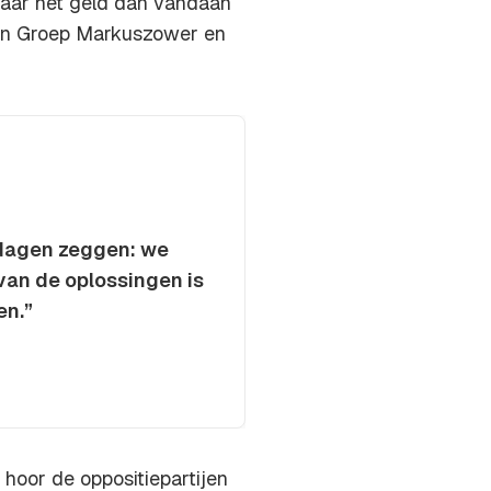
waar het geld dan vandaan
 en Groep Markuszower en
 dagen zeggen: we
an de oplossingen is
en.”
 hoor de oppositiepartijen