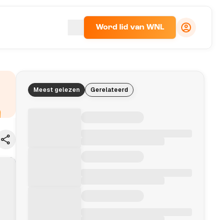
Word lid van WNL
Meest gelezen
Gerelateerd