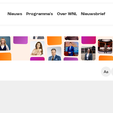
Nieuws
Programma's
Over WNL
Nieuwsbrief
Klein
Kopieer link
Standaard
Groot