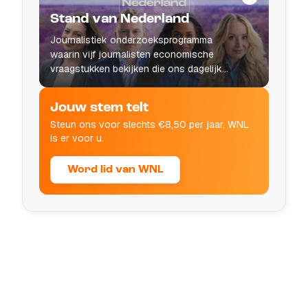
Stand van Nederland
Journalistiek onderzoeksprogramma
waarin vijf journalisten economische
vraagstukken bekijken die ons dagelijks
leven raken.
Jouw stem telt
Steun ons voor slechts €8,50 per jaar. WNL
is er voor u.
Word lid van WNL