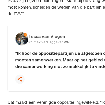
PvdA zijn bijvoorbeeld tegen. "Maar bij de vraag 
moet komen, scheiden de wegen van die partijen
de PVV."
Tessa van Viegen
Politiek verslaggever WNL
“Ik hoor de oppositiepartijen de afgelopen
moeten samenwerken. Maar op het gebied v
die samenwerking niet zo makkelijk te vind
Kopieer quote
Dat maakt een verenigde oppositie ingewikkeld. "Ik