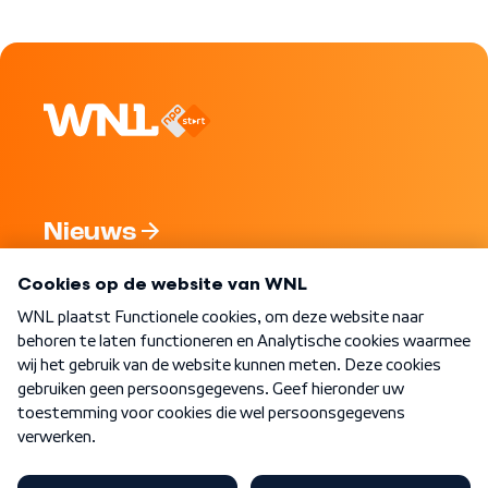
Nieuws
Programma's
Over WNL
Nieuwsbrief
Word Lid