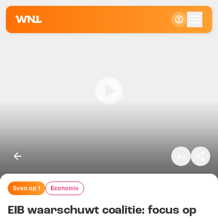
Klein
Standaard
Groot
Sven op 1
Economie
Kopieer link
EIB waarschuwt coalitie: focus op