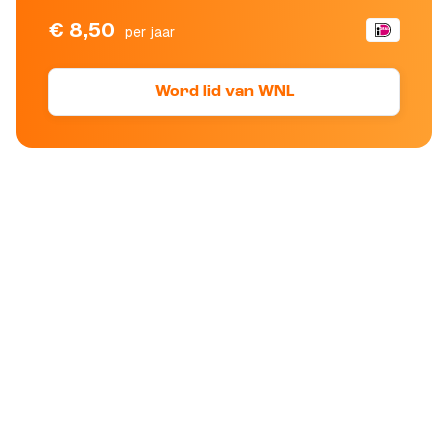
€ 8,50
per jaar
Word lid van WNL