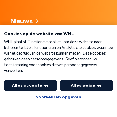
Nieuws
Programma's
Over WNL
Nieuwsbrief
Word Lid
Meer WNL voor jou