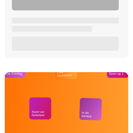
Café
Op Zondag
Sven op 1
Kockelmann
Stand van
In de
Nederland
kantine