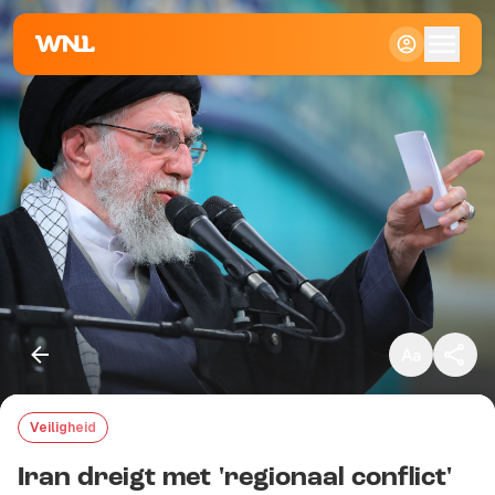
Klein
Standaard
Groot
Veiligheid
Kopieer link
Iran dreigt met 'regionaal conflict'