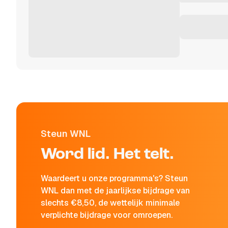
Steun WNL
Word lid. Het telt.
Waardeert u onze programma's? Steun
WNL dan met de jaarlijkse bijdrage van
slechts €8,50, de wettelijk minimale
verplichte bijdrage voor omroepen.