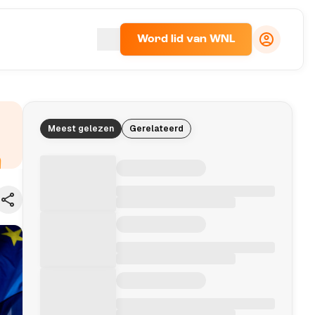
Word lid van WNL
Meest gelezen
Gerelateerd