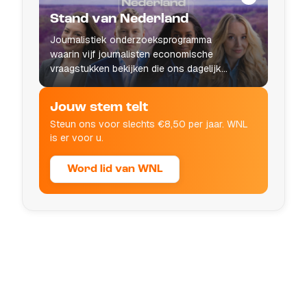
Stand van Nederland
Journalistiek onderzoeksprogramma
waarin vijf journalisten economische
vraagstukken bekijken die ons dagelijks
leven raken.
Jouw stem telt
Steun ons voor slechts €8,50 per jaar. WNL
is er voor u.
Word lid van WNL