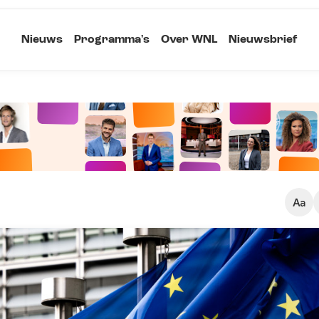
Nieuws
Programma's
Over WNL
Nieuwsbrief
Klein
Kopieer link
Standaard
Groot