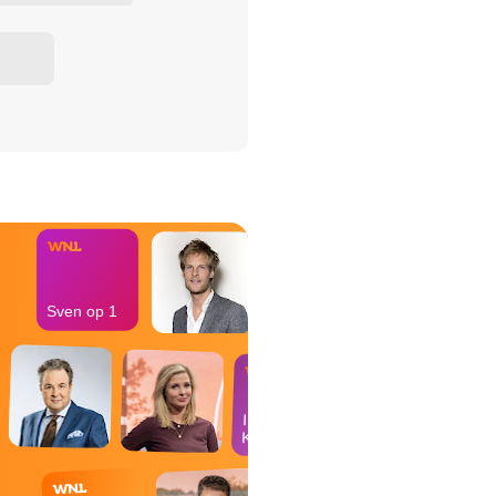
het Misdaad-
bureau
Sven op 1
In de
Kantine