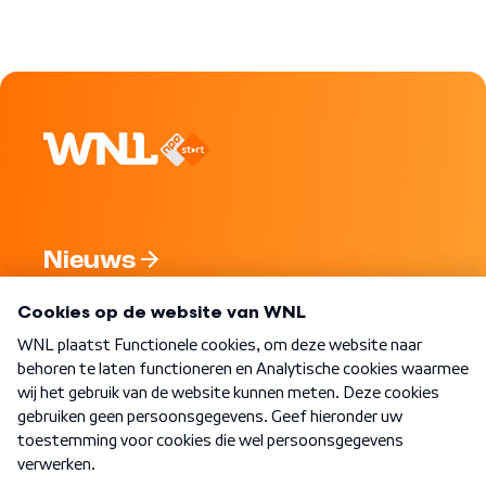
Nieuws
Programma's
Over WNL
Nieuwsbrief
Word Lid