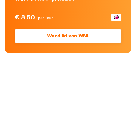
€ 8,50
per jaar
Word lid van WNL