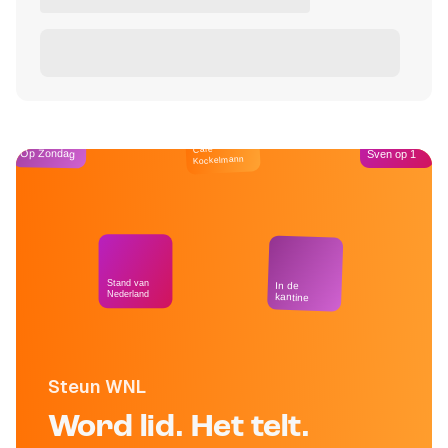
Café
Op Zondag
Sven op 1
Kockelmann
Stand van
In de
Nederland
kantine
Steun WNL
Word lid. Het telt.