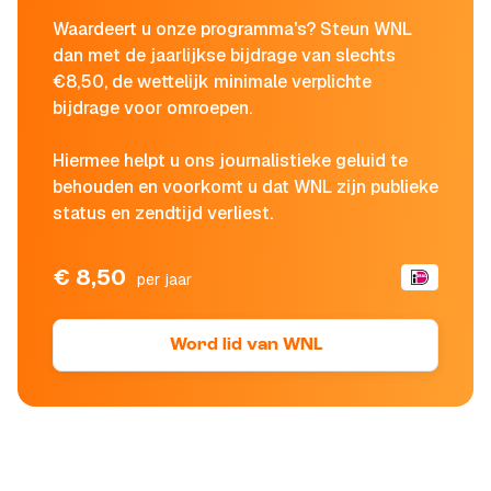
Waardeert u onze programma's? Steun WNL
dan met de jaarlijkse bijdrage van slechts
€8,50, de wettelijk minimale verplichte
bijdrage voor omroepen.
Hiermee helpt u ons journalistieke geluid te
behouden en voorkomt u dat WNL zijn publieke
status en zendtijd verliest.
€ 8,50
per jaar
Word lid van WNL