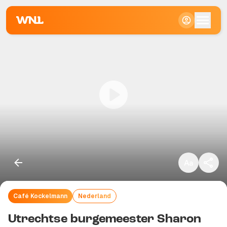
Klein
Standaard
Groot
Café Kockelmann
Nederland
Kopieer link
Utrechtse burgemeester Sharon