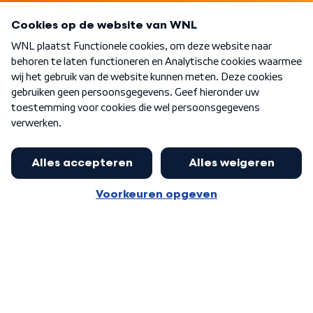
Programma's
Over WNL
Nieuwsbrief
Word Lid
Meer WNL voor jou
Huishoudens met thuisbatterij,
slimme laadpaal of warmtepomp
Algemene voorwaarden
Cookie-instellingen
kunnen geld gaan verdienen: 'Kan
Privacy statement
op jaarbasis 500 euro opleveren'