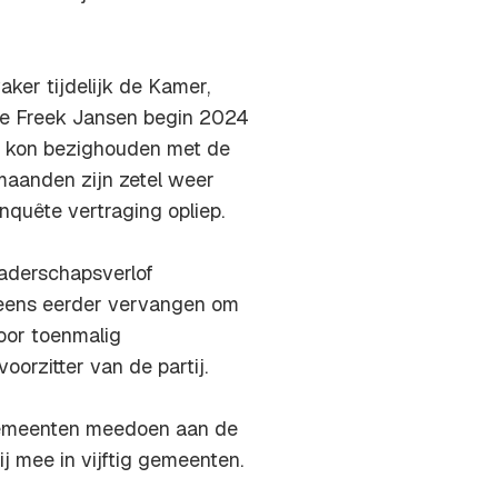
ker tijdelijk de Kamer,
te Freek Jansen begin 2024
ch kon bezighouden met de
maanden zijn zetel weer
quête vertraging opliep.
vaderschapsverlof
 eens eerder vervangen om
oor toenmalig
oorzitter van de partij.
gemeenten meedoen aan de
 mee in vijftig gemeenten.