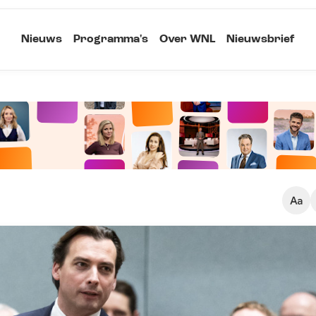
Nieuws
Programma's
Over WNL
Nieuwsbrief
Klein
Kopieer link
Standaard
Groot