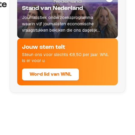
te
Stand van Nederland
Journalistiek onderzoeksprogramma
waarin vijf journalisten economische
vraagstukken bekijken die ons dagelijks
leven raken.
Jouw stem telt
Steun ons voor slechts €8,50 per jaar. WNL
is er voor u.
Word lid van WNL