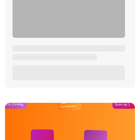
Café
Op Zondag
Sven op 1
Kockelmann