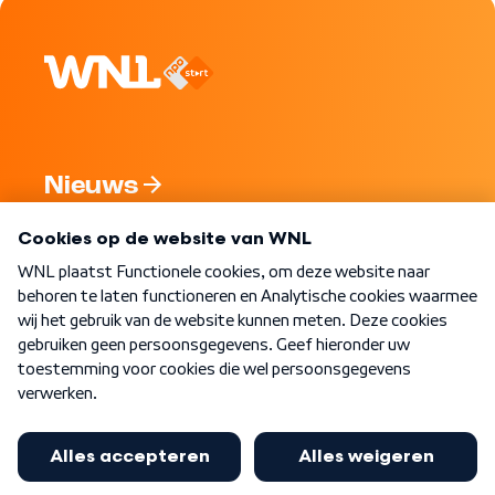
Nieuws
Programma's
Over WNL
Nieuwsbrief
Word Lid