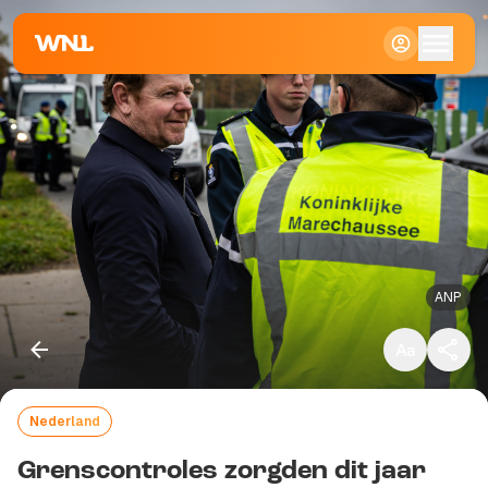
Klein
Standaard
Groot
ANP
Nederland
Kopieer link
Grenscontroles zorgden dit jaar