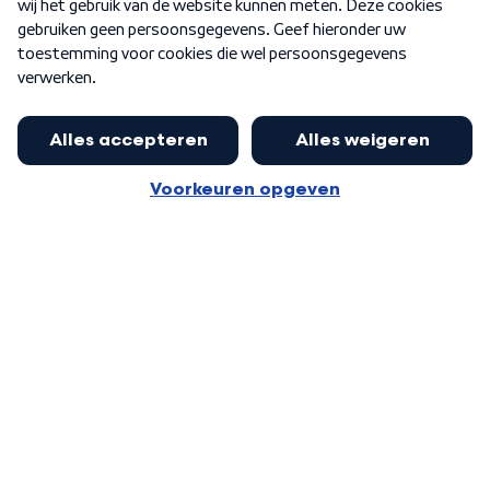
Word Lid
Meer WNL voor jou
Nieuwe ‘onderkoning’ Buma wil tot
zijn 70ste aanblijven
Algemene voorwaarden
Cookie-instellingen
Privacy statement