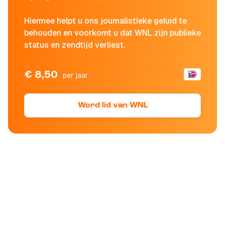
Hiermee helpt u ons journalistieke geluid te
behouden en voorkomt u dat WNL zijn publieke
status en zendtijd verliest.
€ 8,50
per jaar
Word lid van WNL