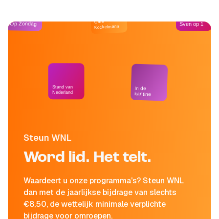
Café
Op Zondag
Sven op 1
Kockelmann
Stand van
In de
Nederland
kantine
Steun WNL
Word lid. Het telt.
Waardeert u onze programma's? Steun WNL
dan met de jaarlijkse bijdrage van slechts
€8,50, de wettelijk minimale verplichte
bijdrage voor omroepen.