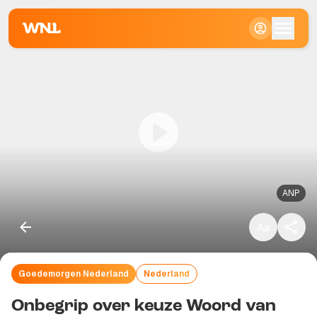
Klein
Standaard
Groot
ANP
Goedemorgen Nederland
Nederland
Kopieer link
Onbegrip over keuze Woord van