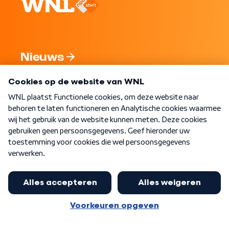
Nieuws
Programma's
Over WNL
Nieuwsbrief
Word Lid