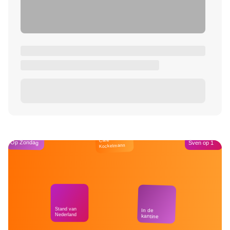
Café
Op Zondag
Sven op 1
Kockelmann
Stand van
In de
Nederland
kantine