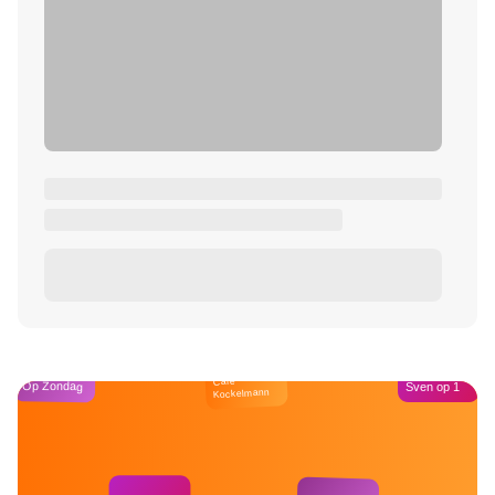
Café
Op Zondag
Sven op 1
Kockelmann