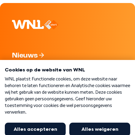
Nieuws
Programma's
Over WNL
Nieuwsbrief
Word Lid