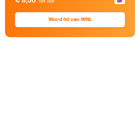
€ 8,50
per jaar
Word lid van WNL