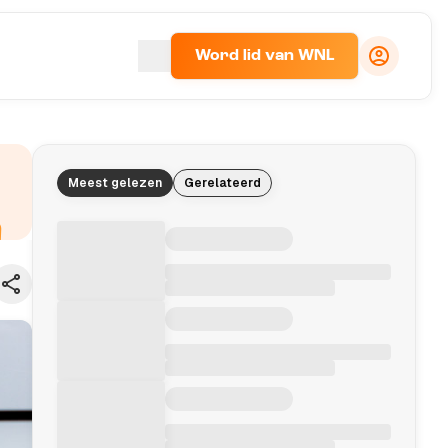
Word lid van WNL
Meest gelezen
Gerelateerd