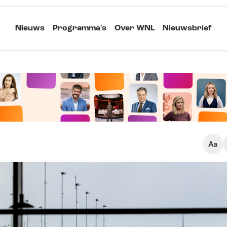
Nieuws
Programma's
Over WNL
Nieuwsbrief
Klein
Kopieer link
Standaard
Groot