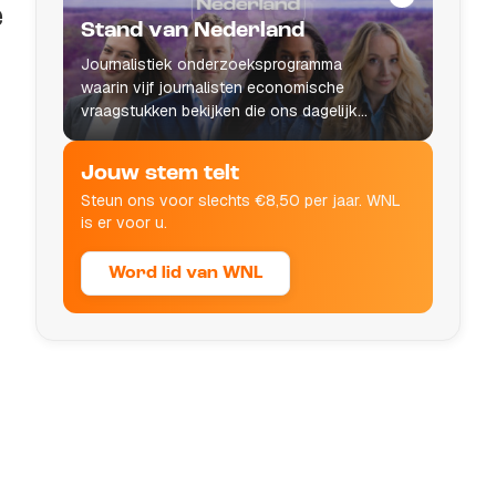
e
Stand van Nederland
Journalistiek onderzoeksprogramma
waarin vijf journalisten economische
vraagstukken bekijken die ons dagelijks
leven raken.
Jouw stem telt
Steun ons voor slechts €8,50 per jaar. WNL
is er voor u.
Word lid van WNL