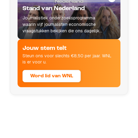
Stand van Nederland
Journalistiek onderzoeksprogramma
waarin vijf journalisten economische
vraagstukken bekijken die ons dagelijks
leven raken.
Jouw stem telt
Steun ons voor slechts €8,50 per jaar. WNL
is er voor u.
Word lid van WNL