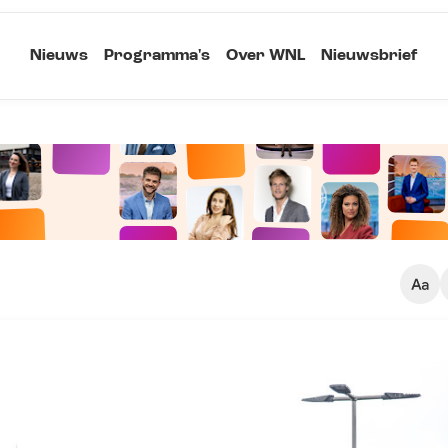
Nieuws
Programma's
Over WNL
Nieuwsbrief
Klein
Kopieer link
Standaard
Groot