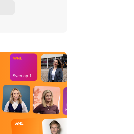
het Misdaad-
bureau
Sven op 1
In de
Kantine