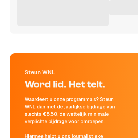
Steun WNL
Word lid. Het telt.
Waardeert u onze programma's? Steun
WNL dan met de jaarlijkse bijdrage van
slechts €8,50, de wettelijk minimale
verplichte bijdrage voor omroepen.
Hiermee helpt u ons journalistieke