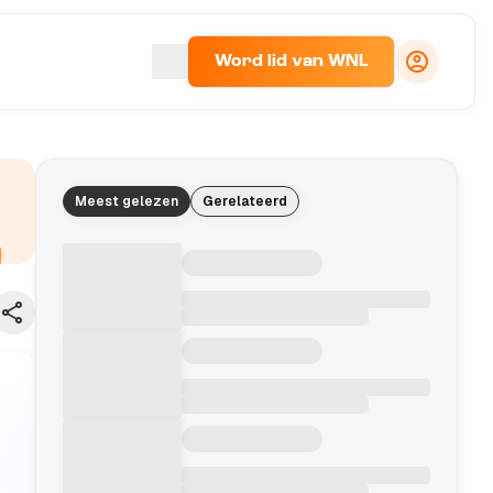
Word lid van WNL
Meest gelezen
Gerelateerd