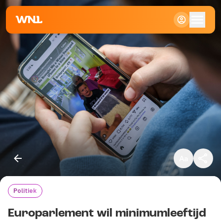
Klein
Standaard
Groot
Politiek
Kopieer link
Europarlement wil minimumleeftijd