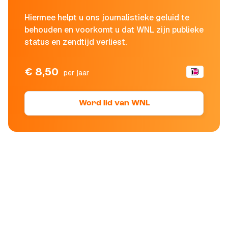
Hiermee helpt u ons journalistieke geluid te
behouden en voorkomt u dat WNL zijn publieke
status en zendtijd verliest.
€ 8,50
per jaar
Word lid van WNL