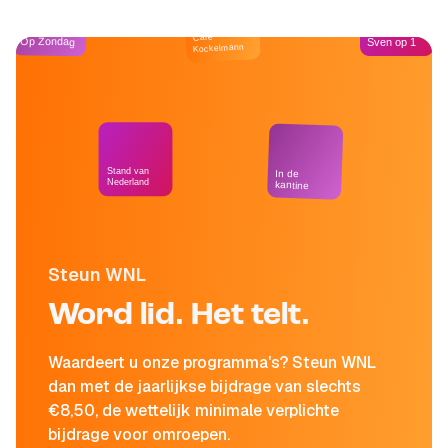
Café
Op Zondag
Sven op 1
Kockelmann
Stand van
In de
Nederland
kantine
Steun WNL
Word lid. Het telt.
Waardeert u onze programma's? Steun WNL
dan met de jaarlijkse bijdrage van slechts
€8,50, de wettelijk minimale verplichte
bijdrage voor omroepen.