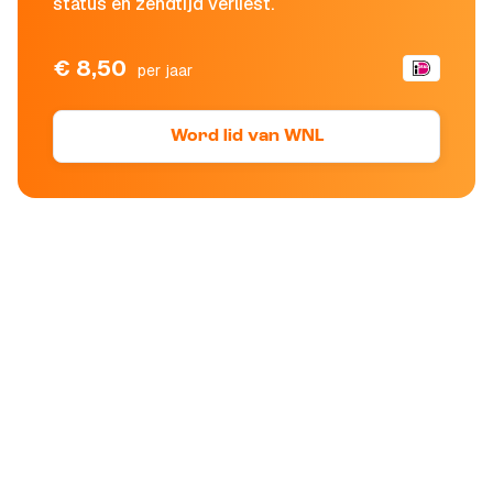
status en zendtijd verliest.
€ 8,50
per jaar
Word lid van WNL