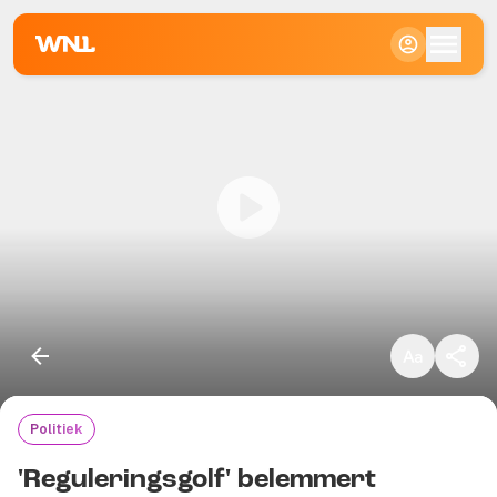
Klein
Standaard
Groot
Politiek
Kopieer link
'Reguleringsgolf' belemmert