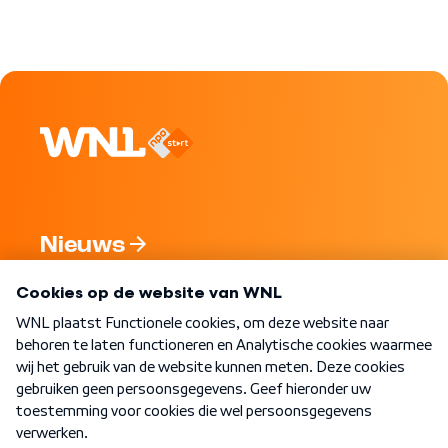
Nieuws
Programma's
Over WNL
Nieuwsbrief
Word Lid