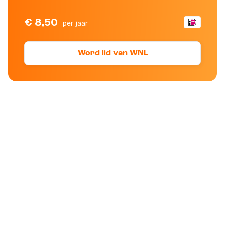
€ 8,50
per jaar
Word lid van WNL