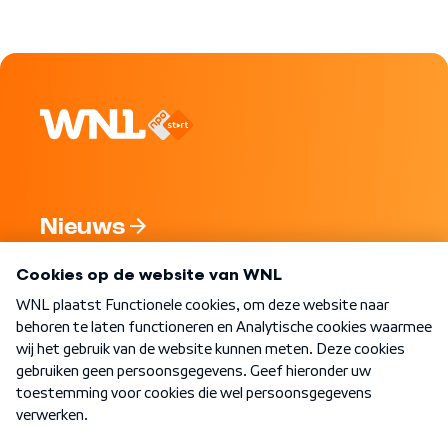
Nieuws
Programma's
Over WNL
Nieuwsbrief
Word Lid