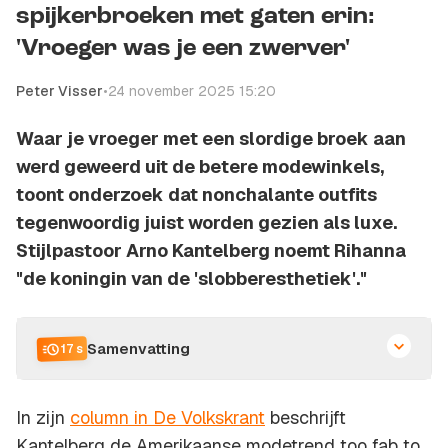
spijkerbroeken met gaten erin:
'Vroeger was je een zwerver'
Peter Visser
•
24 november 2025 15:20
Waar je vroeger met een slordige broek aan
werd geweerd uit de betere modewinkels,
toont onderzoek dat nonchalante outfits
tegenwoordig juist worden gezien als luxe.
Stijlpastoor Arno Kantelberg noemt Rihanna
"de koningin van de 'slobberesthetiek'."
Samenvatting
17 s
In zijn
column in De Volkskrant
beschrijft
Kantelberg de Amerikaanse modetrend
too fab to