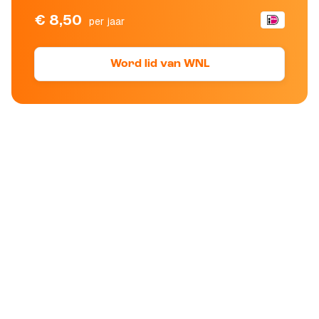
€ 8,50
per jaar
Word lid van WNL