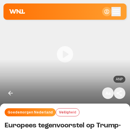
Klein
Standaard
Groot
ANP
Goedemorgen Nederland
Veiligheid
Kopieer link
Europees tegenvoorstel op Trump-