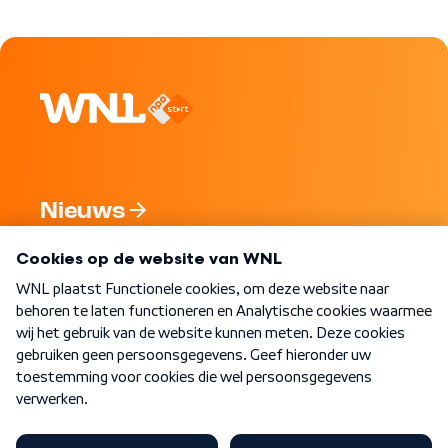
Nieuws
Programma's
Over WNL
Nieuwsbrief
Word Lid