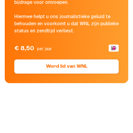
bijdrage voor omroepen.
Hiermee helpt u ons journalistieke geluid te
behouden en voorkomt u dat WNL zijn publieke
status en zendtijd verliest.
€ 8,50
per jaar
Word lid van WNL