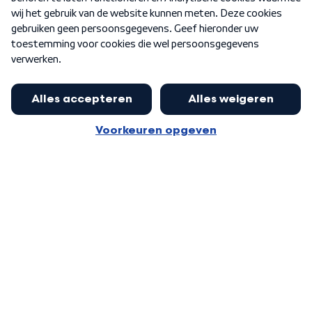
Word Lid
Meer WNL voor jou
Jan Paternotte optimistisch over
stikstofdebat: 'Geen zwakker
Algemene voorwaarden
Cookie-instellingen
pakket, maar ideeën om het te
Privacy statement
versterken zijn welkom'