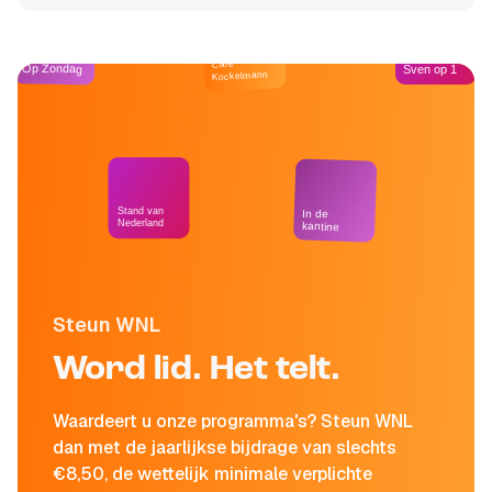
Café
Op Zondag
Sven op 1
Kockelmann
Stand van
In de
Nederland
kantine
Steun WNL
Word lid. Het telt.
Waardeert u onze programma's? Steun WNL
dan met de jaarlijkse bijdrage van slechts
€8,50, de wettelijk minimale verplichte