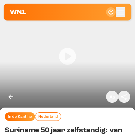
Klein
Standaard
Groot
In de Kantine
Nederland
Kopieer link
Suriname 50 jaar zelfstandig: van