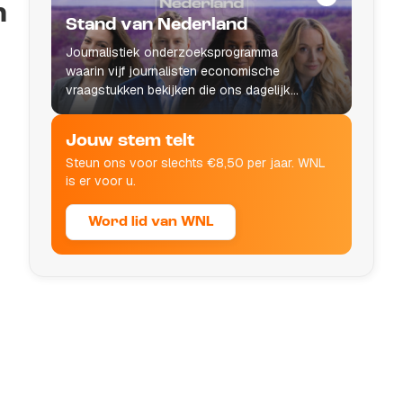
n
Stand van Nederland
Journalistiek onderzoeksprogramma
waarin vijf journalisten economische
vraagstukken bekijken die ons dagelijks
leven raken.
Jouw stem telt
Steun ons voor slechts €8,50 per jaar. WNL
is er voor u.
Word lid van WNL