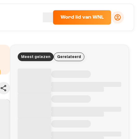
Word lid van WNL
Meest gelezen
Gerelateerd