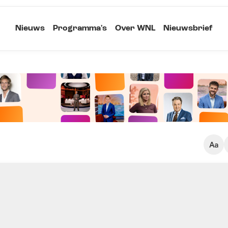
Nieuws
Programma's
Over WNL
Nieuwsbrief
Klein
Kopieer link
Standaard
Groot