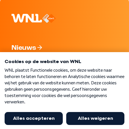
Nieuws
Programma's
Over WNL
Nieuwsbrief
Word Lid