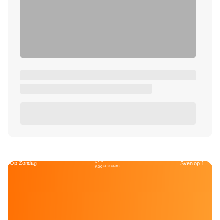
Café
Op Zondag
Sven op 1
Kockelmann