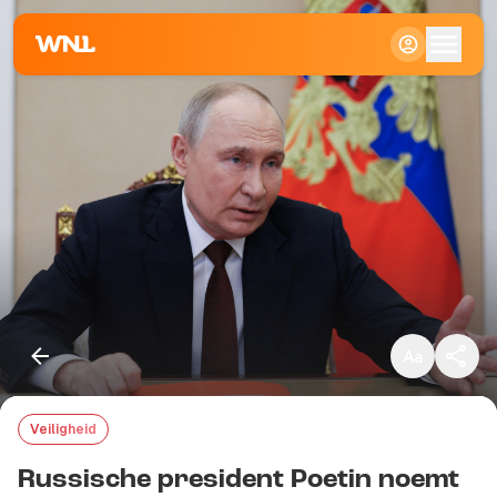
Klein
Standaard
Groot
Veiligheid
Kopieer link
Russische president Poetin noemt