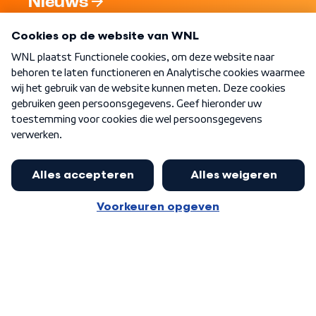
Nieuws
Programma's
Over WNL
Nieuwsbrief
Word Lid
Meer WNL voor jou
Nieuwe ‘onderkoning’ Buma wil tot
zijn 70ste aanblijven
Algemene voorwaarden
Cookie-instellingen
Privacy statement