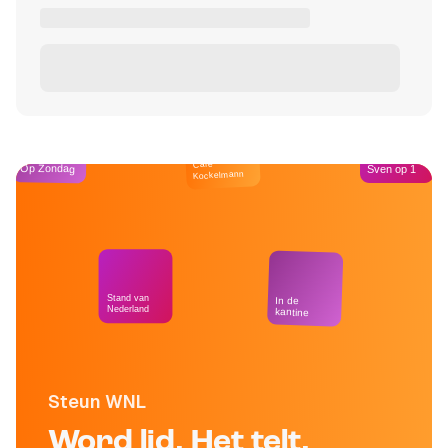
Café
Op Zondag
Sven op 1
Kockelmann
Stand van
In de
Nederland
kantine
Steun WNL
Word lid. Het telt.