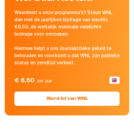
Waardeert u onze programma's? Steun WNL
dan met de jaarlijkse bijdrage van slechts
€8,50, de wettelijk minimale verplichte
bijdrage voor omroepen.
Hiermee helpt u ons journalistieke geluid te
behouden en voorkomt u dat WNL zijn publieke
status en zendtijd verliest.
€ 8,50
per jaar
Word lid van WNL