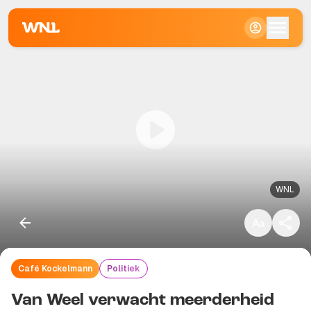
Klein
Standaard
Groot
WNL
Café Kockelmann
Politiek
Kopieer link
Van Weel verwacht meerderheid