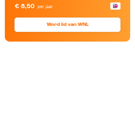
€ 8,50
per jaar
Word lid van WNL