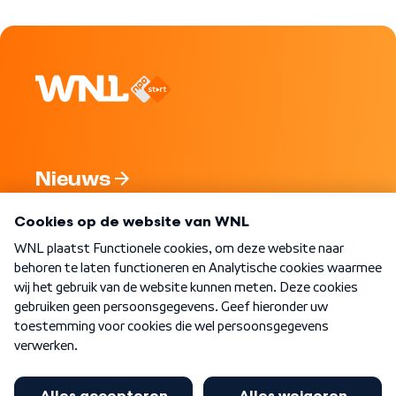
Nieuws
Programma's
Over WNL
Nieuwsbrief
Word Lid