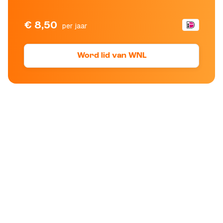
€ 8,50
per jaar
Word lid van WNL