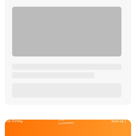
Café
Op Zondag
Sven op 1
Kockelmann