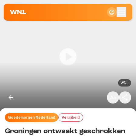
Klein
Standaard
Groot
WNL
Goedemorgen Nederland
Veiligheid
Kopieer link
Groningen ontwaakt geschrokken