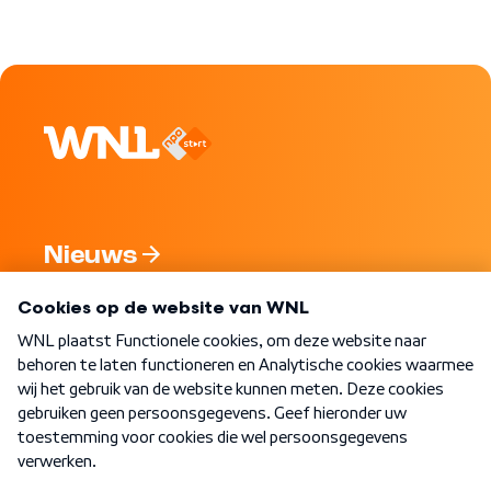
Nieuws
Programma's
Over WNL
Nieuwsbrief
Word Lid