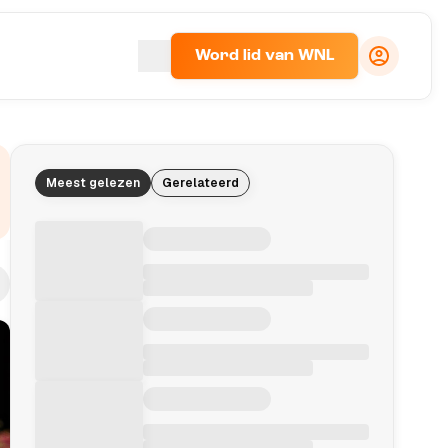
Word lid van WNL
Meest gelezen
Gerelateerd