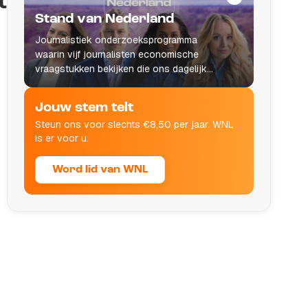
t
Stand van Nederland
Journalistiek onderzoeksprogramma
waarin vijf journalisten economische
vraagstukken bekijken die ons dagelijks
leven raken.
Jouw stem telt
Steun ons voor slechts €8,50 per jaar. WNL
is er voor u.
Word lid van WNL