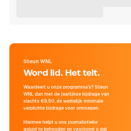
Steun WNL
Word lid. Het telt.
Waardeert u onze programma's? Steun
WNL dan met de jaarlijkse bijdrage van
slechts €8,50, de wettelijk minimale
verplichte bijdrage voor omroepen.
Hiermee helpt u ons journalistieke
geluid te behouden en voorkomt u dat