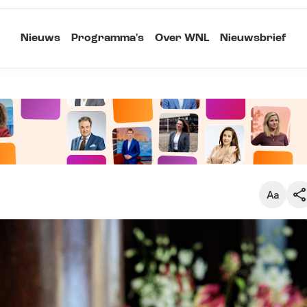
Nieuws
Programma's
Over WNL
Nieuwsbrief
Klein
Kopieer link
Standaard
Groot