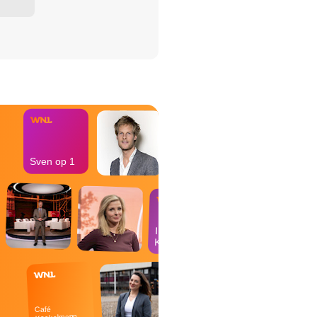
het Misdaad-
bureau
Sven op 1
In de
Kantine
Café