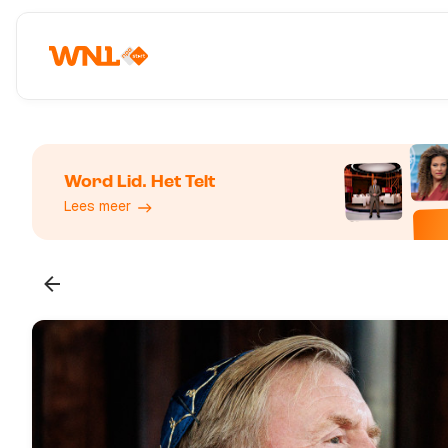
Word Lid. Het Telt
Lees meer