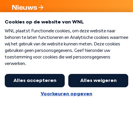
Nieuws
Programma's
Over WNL
Nieuwsbrief
Word Lid
Meer WNL voor jou
Huishoudens met thuisbatterij,
slimme laadpaal of warmtepomp
Algemene voorwaarden
Cookie-instellingen
kunnen geld gaan verdienen: 'Kan
Privacy statement