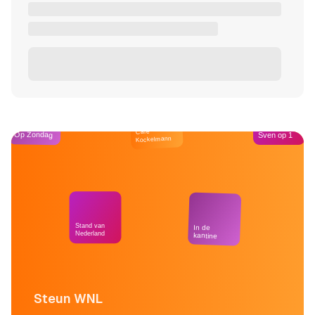
Café
Op Zondag
Sven op 1
Kockelmann
Stand van
In de
Nederland
kantine
Steun WNL