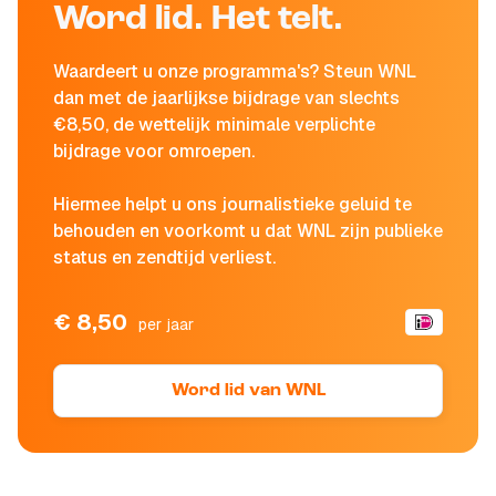
Word lid. Het telt.
Waardeert u onze programma's? Steun WNL
dan met de jaarlijkse bijdrage van slechts
€8,50, de wettelijk minimale verplichte
bijdrage voor omroepen.
Hiermee helpt u ons journalistieke geluid te
behouden en voorkomt u dat WNL zijn publieke
status en zendtijd verliest.
€ 8,50
per jaar
Word lid van WNL