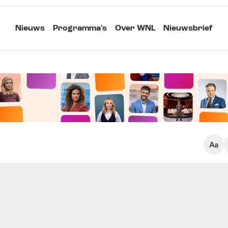
Nieuws
Programma's
Over WNL
Nieuwsbrief
Klein
Kopieer link
Standaard
Groot