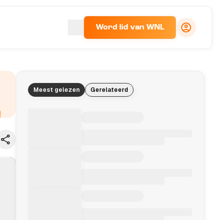
Word lid van WNL
Meest gelezen
Gerelateerd