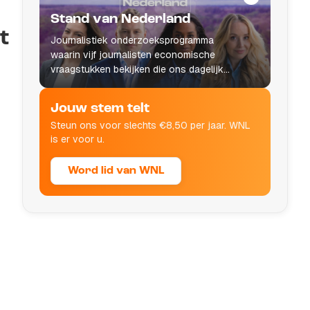
Stand van Nederland
t
Journalistiek onderzoeksprogramma
waarin vijf journalisten economische
vraagstukken bekijken die ons dagelijks
leven raken.
Jouw stem telt
Steun ons voor slechts €8,50 per jaar. WNL
is er voor u.
Word lid van WNL