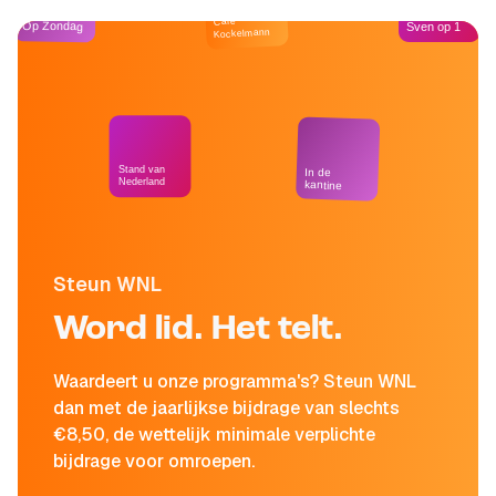
Café
Op Zondag
Sven op 1
Kockelmann
Stand van
In de
Nederland
kantine
Steun WNL
Word lid. Het telt.
Waardeert u onze programma's? Steun WNL
dan met de jaarlijkse bijdrage van slechts
€8,50, de wettelijk minimale verplichte
bijdrage voor omroepen.