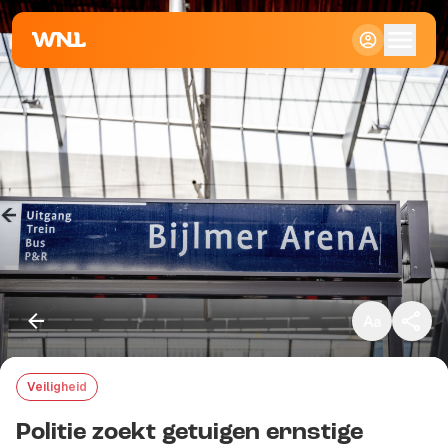
Klein
Standaard
Groot
Veiligheid
Kopieer link
Politie zoekt getuigen ernstige