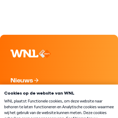
Nieuws
Programma's
Over WNL
Nieuwsbrief
Word Lid