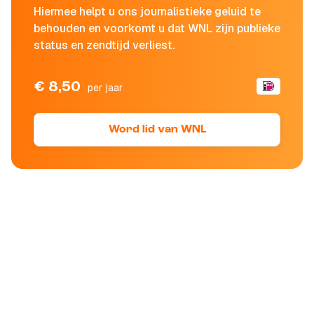
Hiermee helpt u ons journalistieke geluid te
behouden en voorkomt u dat WNL zijn publieke
status en zendtijd verliest.
€ 8,50
per jaar
Word lid van WNL