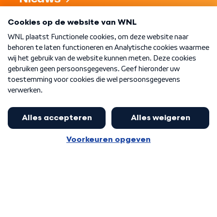
Programma's
Over WNL
Nieuwsbrief
Word Lid
Meer WNL voor jou
Huishoudens met thuisbatterij,
slimme laadpaal of warmtepomp
Algemene voorwaarden
Cookie-instellingen
kunnen geld gaan verdienen: 'Kan
Privacy statement
op jaarbasis 500 euro opleveren'