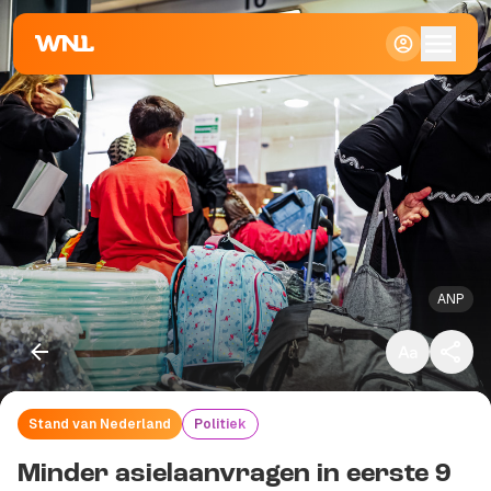
Klein
Standaard
Groot
ANP
Stand van Nederland
Politiek
Kopieer link
Minder asielaanvragen in eerste 9