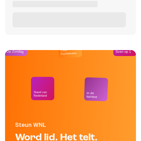
Café
Op Zondag
Sven op 1
Kockelmann
Stand van
In de
Nederland
kantine
Steun WNL
Word lid. Het telt.