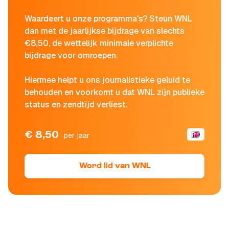
Waardeert u onze programma's? Steun WNL
dan met de jaarlijkse bijdrage van slechts
€8,50, de wettelijk minimale verplichte
bijdrage voor omroepen.
Hiermee helpt u ons journalistieke geluid te
behouden en voorkomt u dat WNL zijn publieke
status en zendtijd verliest.
€ 8,50
per jaar
Word lid van WNL