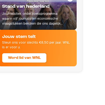
Stand van Nederland
Journalistiek onderzoeksprogramma
waarin vijf journalisten economische
vraagstukken bekijken die ons dagelijks
leven raken.
Jouw stem telt
Steun ons voor slechts €8,50 per jaar. WNL
is er voor u.
Word lid van WNL