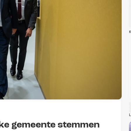
K
L
 elke gemeente stemmen