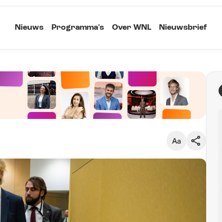
Nieuws
Programma's
Over WNL
Nieuwsbrief
Klein
Kopieer link
Standaard
Groot