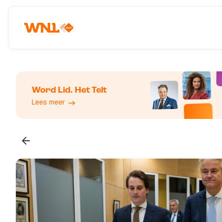
Word Lid. Het Telt
Lees meer