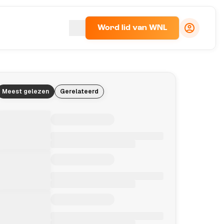
Word lid van WNL
Meest gelezen
Gerelateerd