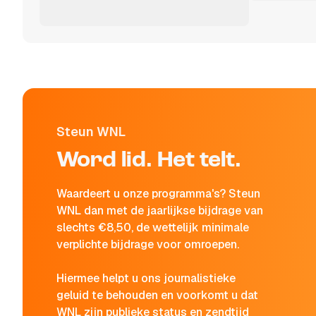
Steun WNL
Word lid. Het telt.
Waardeert u onze programma's? Steun
WNL dan met de jaarlijkse bijdrage van
slechts €8,50, de wettelijk minimale
verplichte bijdrage voor omroepen.
Hiermee helpt u ons journalistieke
geluid te behouden en voorkomt u dat
WNL zijn publieke status en zendtijd