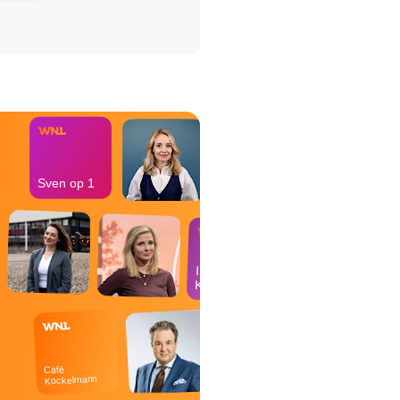
het Misdaad-
bureau
Sven op 1
In de
Kantine
Café
Kockelmann